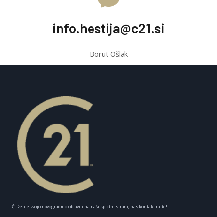
info.hestija@c21.si
Borut Ošlak
Če želite svojo novogradnjo objaviti na naši spletni strani, nas kontaktirajte!