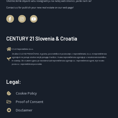
Ukoliko želite objaviti vašu novogradnju na našoj web stranici, javite nam se!
Contact us for publish your new real-estate on our web page!
CENTURY 21 Slovenia & Croatia
CSLO Nepremičnine d.o.o.
Družba CSLO NEPREMIČNINE, trgovina, posredništvo in poslovanje z nepremičninami, d.o.o. ni nepremičninska
agencija in ne ponuja storitve kot jih ponujajo franšize. Vsaka nepremičninska agencija je v neodvisnem lastništvu
in vodenju. Ob vsakem oglasu je navedena tudi nepremičninska agencija oz. nepremičninski agent, ki je nosilec
posla oz. nepremičninski posrednik.
Legal:
Cookie Policy
Proof of Consent
Disclaimer