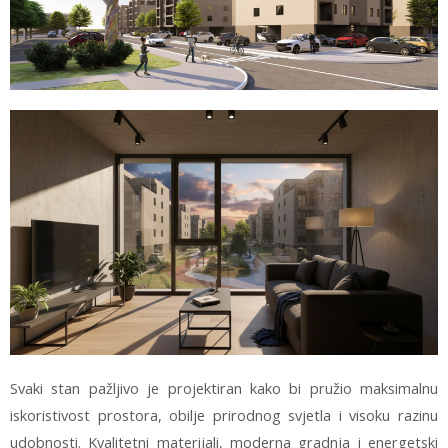
Svaki stan pažljivo je projektiran kako bi pružio maksimalnu
iskoristivost prostora, obilje prirodnog svjetla i visoku razinu
udobnosti. Kvalitetni materijali, moderna gradnja i energetski