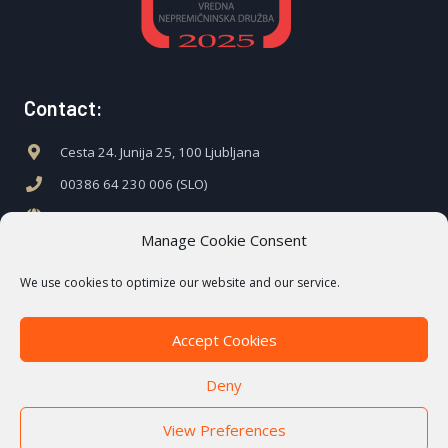
Contact:
Cesta 24. Junija 25, 100 Ljubljana
00386 64 230 006 (SLO)
www.c21.si
Manage Cookie Consent
www.c21.hr
We use cookies to optimize our website and our service.
Accept Cookies
Copyright Century 21 Slovenija- CSLO
Deny
Nepremičnine d.o.o. © 2026 C21 Novogradnje
Powered by C21 Novogradnje
View Preferences