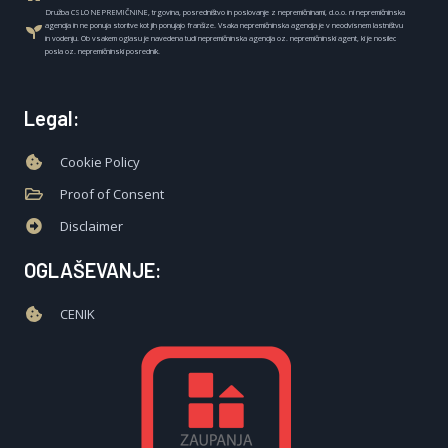
Družba CSLO NEPREMIČNINE, trgovina, posredništvo in poslovanje z nepremičninami, d.o.o. ni nepremičninska
agencija in ne ponuja storitve kot jih ponujajo franšize. Vsaka nepremičninska agencija je v neodvisnem lastništvu
in vodenju. Ob vsakem oglasu je navedena tudi nepremičninska agencija oz. nepremičninski agent, ki je nosilec
posla oz. nepremičninski posrednik.
Legal:
Cookie Policy
Proof of Consent
Disclaimer
OGLAŠEVANJE:
CENIK