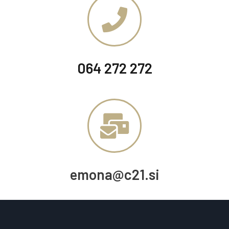
064 272 272
emona@c21.si